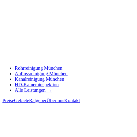
Rohrreinigung München
Abflussreinigung München
Kanalreinigung München
HD-Kamerainspektion
Alle Leistungen →
Preise
Gebiete
Ratgeber
Über uns
Kontakt