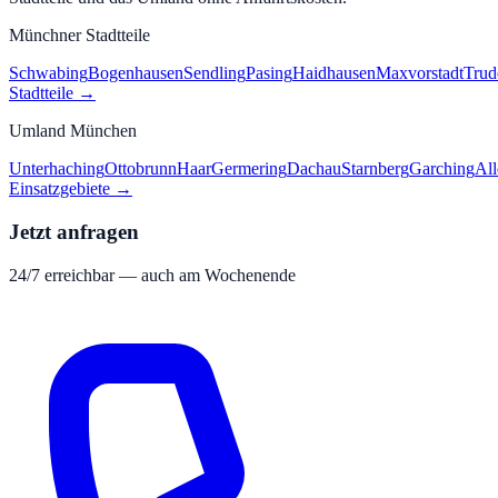
Münchner Stadtteile
Schwabing
Bogenhausen
Sendling
Pasing
Haidhausen
Maxvorstadt
Trud
Stadtteile →
Umland München
Unterhaching
Ottobrunn
Haar
Germering
Dachau
Starnberg
Garching
All
Einsatzgebiete →
Jetzt anfragen
24/7 erreichbar — auch am Wochenende