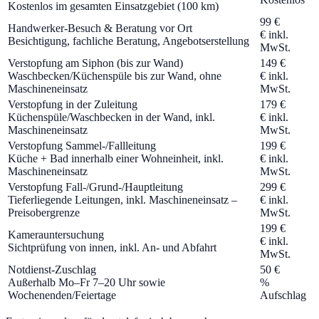
Kostenlos im gesamten Einsatzgebiet (100 km)
99 €
Handwerker-Besuch & Beratung vor Ort
€ inkl.
Besichtigung, fachliche Beratung, Angebotserstellung
MwSt.
Verstopfung am Siphon (bis zur Wand)
149 €
Waschbecken/Küchenspüle bis zur Wand, ohne
€ inkl.
Maschineneinsatz
MwSt.
Verstopfung in der Zuleitung
179 €
Küchenspüle/Waschbecken in der Wand, inkl.
€ inkl.
Maschineneinsatz
MwSt.
Verstopfung Sammel-/Fallleitung
199 €
Küche + Bad innerhalb einer Wohneinheit, inkl.
€ inkl.
Maschineneinsatz
MwSt.
Verstopfung Fall-/Grund-/Hauptleitung
299 €
Tieferliegende Leitungen, inkl. Maschineneinsatz –
€ inkl.
Preisobergrenze
MwSt.
199 €
Kamerauntersuchung
€ inkl.
Sichtprüfung von innen, inkl. An- und Abfahrt
MwSt.
Notdienst-Zuschlag
50 €
Außerhalb Mo–Fr 7–20 Uhr sowie
%
Wochenenden/Feiertage
Aufschlag