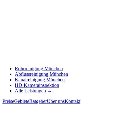
Rohrreinigung München
Abflussreinigung München
Kanalreinigung München
HD-Kamerainspektion
Alle Leistungen →
Preise
Gebiete
Ratgeber
Über uns
Kontakt