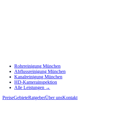
Rohrreinigung München
Abflussreinigung München
Kanalreinigung München
HD-Kamerainspektion
Alle Leistungen →
Preise
Gebiete
Ratgeber
Über uns
Kontakt